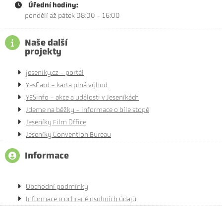
Úřední hodiny:
pondělí až pátek 08:00 - 16:00
Naše další
projekty
jeseniky.cz - portál
YesCard - karta plná výhod
YESinfo - akce a události v Jeseníkách
Jdeme na běžky - informace o bíle stopě
Jeseníky Film Office
Jeseníky Convention Bureau
Informace
Obchodní podmínky
Informace o ochraně osobních údajů