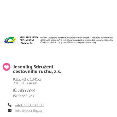
Jeseníky Sdružení
cestovního ruchu, z.s.
Palackého 1341/2
790 01 Jeseník
IČ: 68923244
ISDS: aq3ikqx
+420 583 283 117
info@jeseniky.cz