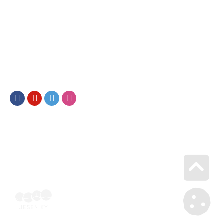
Facebook
Youtube
Twitter
Instagram
Go u
Doklad o úhradě (výpis z banky apod.) | Voucher Jeseníky