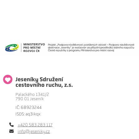
Jeseníky Sdružení
cestovního ruchu, z.s.
Palackého 1341/2
790 01 Jeseník
IČ: 68923244
ISDS: aq3ikqx
+420 583 283 117
info@jeseniky.cz