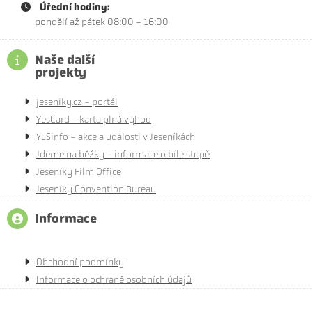
Úřední hodiny:
pondělí až pátek 08:00 - 16:00
Naše další
projekty
jeseniky.cz - portál
YesCard - karta plná výhod
YESinfo - akce a události v Jeseníkách
Jdeme na běžky - informace o bíle stopě
Jeseníky Film Office
Jeseníky Convention Bureau
Informace
Obchodní podmínky
Informace o ochraně osobních údajů