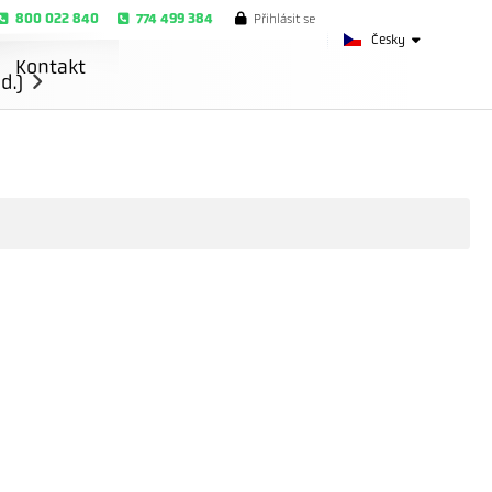
800 022 840
774 499 384
Přihlásit se
Česky
Kontakt
d.)