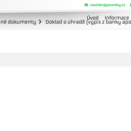
voucher@jeseniky.cz
Úvod
Informace
ané dokumenty
Doklad o úhradě (výpis z banky apo