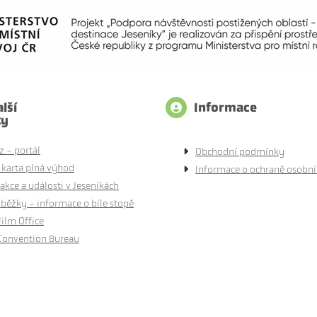
lší
Informace
ty
z - portál
Obchodní podmínky
 karta plná výhod
Informace o ochraně osobní
akce a události v Jeseníkách
běžky - informace o bíle stopě
Film Office
Convention Bureau