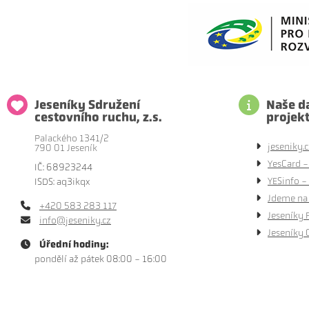
Jeseníky Sdružení
Naše da
cestovního ruchu, z.s.
projek
Palackého 1341/2
jeseniky.c
790 01 Jeseník
YesCard -
IČ: 68923244
YESinfo - 
ISDS: aq3ikqx
Jdeme na 
+420 583 283 117
Jeseníky 
info@jeseniky.cz
Jeseníky 
Úřední hodiny:
pondělí až pátek 08:00 - 16:00