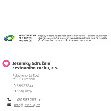
Jeseníky Sdružení
cestovního ruchu, z.s.
Palackého 1341/2
790 01 Jeseník
IČ: 68923244
ISDS: aq3ikqx
+420 583 283 117
info@jeseniky.cz