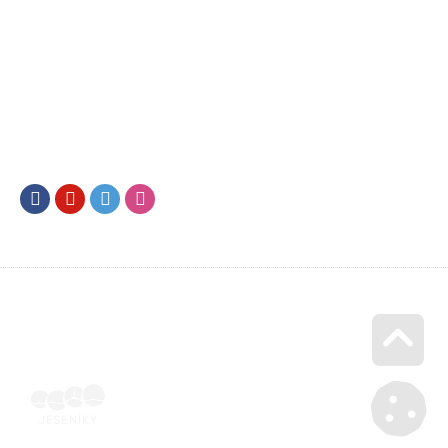
Facebook
Youtube
Twitter
Instagram
Go u
Doklad o úhradě (výpis z banky apod.) | Voucher Jeseníky