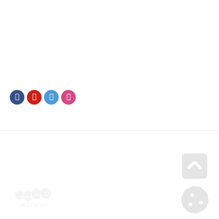
Facebook
Youtube
Twitter
Instagram
Go u
Doklad o úhradě (výpis z banky apod.) | Voucher Jeseníky