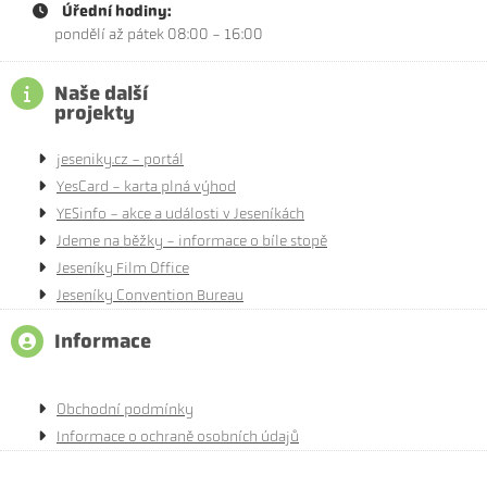
Úřední hodiny:
pondělí až pátek 08:00 - 16:00
Naše další
projekty
jeseniky.cz - portál
YesCard - karta plná výhod
YESinfo - akce a události v Jeseníkách
Jdeme na běžky - informace o bíle stopě
Jeseníky Film Office
Jeseníky Convention Bureau
Informace
Obchodní podmínky
Informace o ochraně osobních údajů