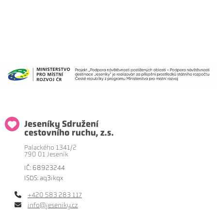
Jeseníky Sdružení
cestovního ruchu, z.s.
Palackého 1341/2
790 01 Jeseník
IČ: 68923244
ISDS: aq3ikqx
+420 583 283 117
info@jeseniky.cz