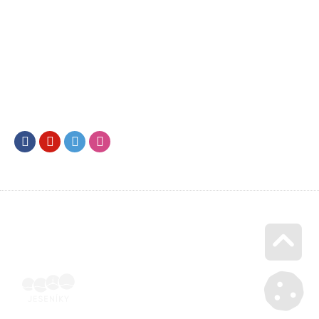
Facebook
Youtube
Twitter
Instagram
Go u
Doklad o úhradě (výpis z banky apod.) | Voucher Jeseníky