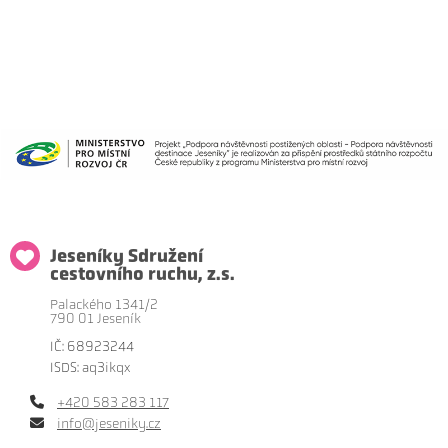
Jeseníky Sdružení
cestovního ruchu, z.s.
Palackého 1341/2
790 01 Jeseník
IČ: 68923244
ISDS: aq3ikqx
+420 583 283 117
info@jeseniky.cz