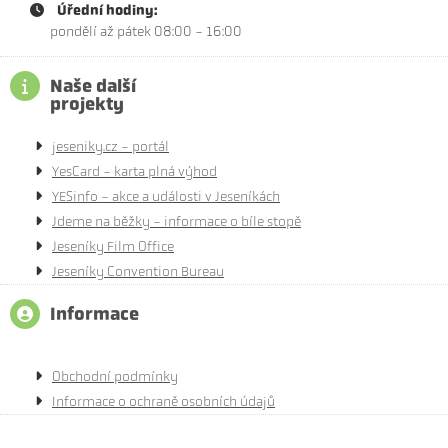
Úřední hodiny:
pondělí až pátek 08:00 - 16:00
Naše další
projekty
jeseniky.cz - portál
YesCard - karta plná výhod
YESinfo - akce a události v Jeseníkách
Jdeme na běžky - informace o bíle stopě
Jeseníky Film Office
Jeseníky Convention Bureau
Informace
Obchodní podmínky
Informace o ochraně osobních údajů