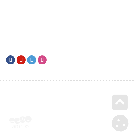
Facebook
Youtube
Twitter
Instagram
Go u
Doklad o úhradě (výpis z banky apod.) | Voucher Jeseníky