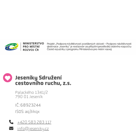
Jeseníky Sdružení
cestovního ruchu, z.s.
Palackého 1341/2
790 01 Jeseník
IČ: 68923244
ISDS: aq3ikqx
+420 583 283 117
info@jeseniky.cz