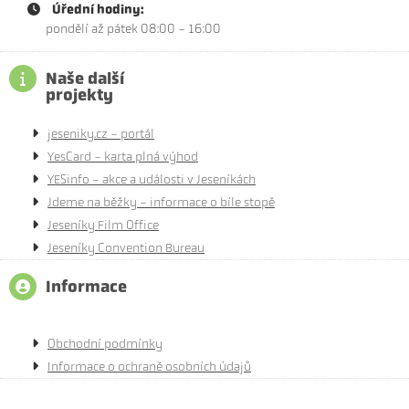
Úřední hodiny:
pondělí až pátek 08:00 - 16:00
Naše další
projekty
jeseniky.cz - portál
YesCard - karta plná výhod
YESinfo - akce a události v Jeseníkách
Jdeme na běžky - informace o bíle stopě
Jeseníky Film Office
Jeseníky Convention Bureau
Informace
Obchodní podmínky
Informace o ochraně osobních údajů