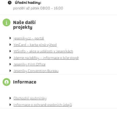
Úřední hodiny:
pondělí až pátek 08:00 - 16:00
Naše další
projekty
jeseniky.cz - portál
YesCard - karta plná výhod
YESinfo - akce a události v Jeseníkách
Jdeme na běžky - informace o bíle stopě
Jeseníky Film Office
Jeseníky Convention Bureau
Informace
Obchodní podmínky
Informace o ochraně osobních údajů