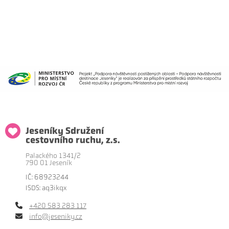
Jeseníky Sdružení
cestovního ruchu, z.s.
Palackého 1341/2
790 01 Jeseník
IČ: 68923244
ISDS: aq3ikqx
+420 583 283 117
info@jeseniky.cz