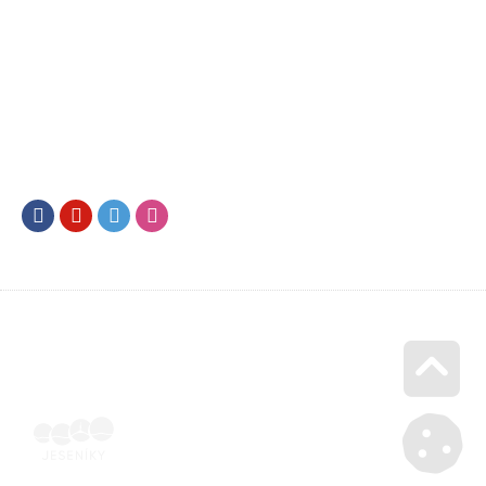
Facebook
Youtube
Twitter
Instagram
Go u
Doklad o úhradě (výpis z banky apod.) | Voucher Jeseníky