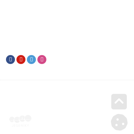
Facebook
Youtube
Twitter
Instagram
Go u
Doklad o úhradě (výpis z banky apod.) | Voucher Jeseníky