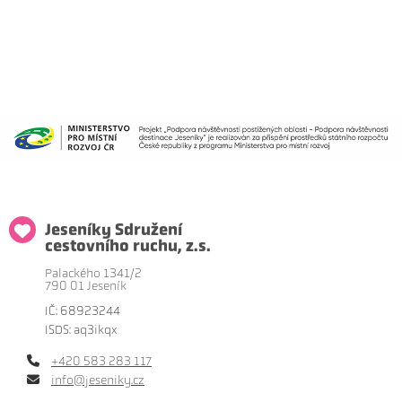
Jeseníky Sdružení
cestovního ruchu, z.s.
Palackého 1341/2
790 01 Jeseník
IČ: 68923244
ISDS: aq3ikqx
+420 583 283 117
info@jeseniky.cz