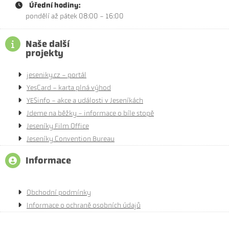
Úřední hodiny:
pondělí až pátek 08:00 - 16:00
Naše další
projekty
jeseniky.cz - portál
YesCard - karta plná výhod
YESinfo - akce a události v Jeseníkách
Jdeme na běžky - informace o bíle stopě
Jeseníky Film Office
Jeseníky Convention Bureau
Informace
Obchodní podmínky
Informace o ochraně osobních údajů