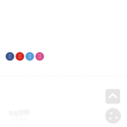
Facebook
Youtube
Twitter
Instagram
Go u
Doklad o úhradě (výpis z banky apod.) | Voucher Jeseníky