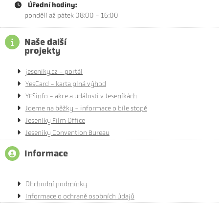
Úřední hodiny:
pondělí až pátek 08:00 - 16:00
Naše další
projekty
jeseniky.cz - portál
YesCard - karta plná výhod
YESinfo - akce a události v Jeseníkách
Jdeme na běžky - informace o bíle stopě
Jeseníky Film Office
Jeseníky Convention Bureau
Informace
Obchodní podmínky
Informace o ochraně osobních údajů