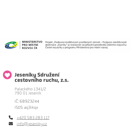
Jeseníky Sdružení
cestovního ruchu, z.s.
Palackého 1341/2
790 01 Jeseník
IČ: 68923244
ISDS: aq3ikqx
+420 583 283 117
info@jeseniky.cz