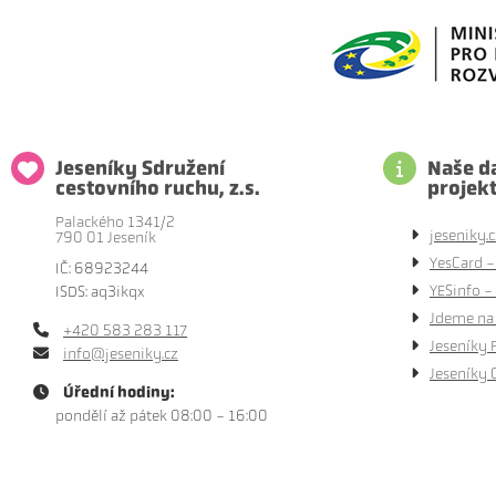
Jeseníky Sdružení
Naše da
cestovního ruchu, z.s.
projek
Palackého 1341/2
jeseniky.c
790 01 Jeseník
YesCard -
IČ: 68923244
YESinfo - 
ISDS: aq3ikqx
Jdeme na 
+420 583 283 117
Jeseníky 
info@jeseniky.cz
Jeseníky 
Úřední hodiny:
pondělí až pátek 08:00 - 16:00