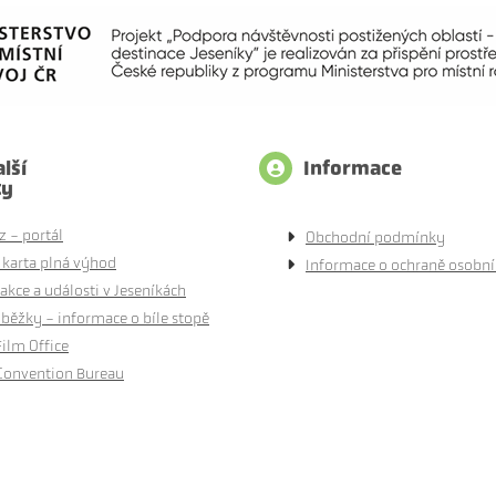
lší
Informace
ty
z - portál
Obchodní podmínky
 karta plná výhod
Informace o ochraně osobní
akce a události v Jeseníkách
běžky - informace o bíle stopě
Film Office
Convention Bureau