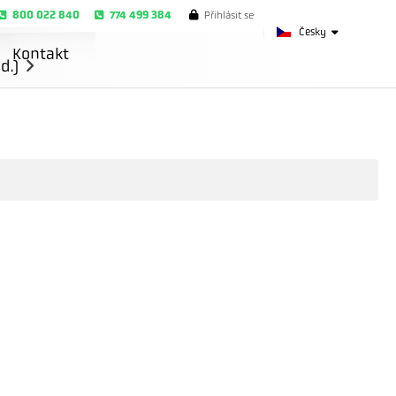
800 022 840
774 499 384
Přihlásit se
Česky
Kontakt
d.)