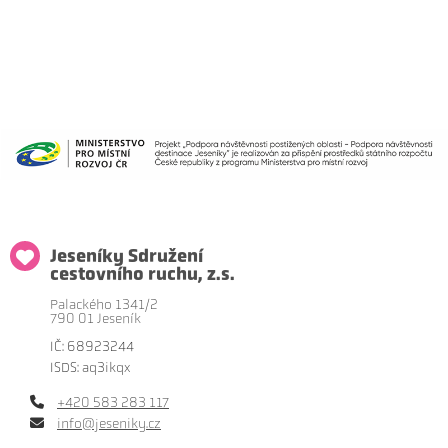
Jeseníky Sdružení
cestovního ruchu, z.s.
Palackého 1341/2
790 01 Jeseník
IČ: 68923244
ISDS: aq3ikqx
+420 583 283 117
info@jeseniky.cz