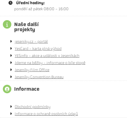
Úřední hodiny:
pondělí až pátek 08:00 - 16:00
Naše další
projekty
jeseniky.cz - portál
YesCard - karta plná výhod
YESinfo - akce a události v Jeseníkách
Jdeme na běžky - informace o bíle stopě
Jeseníky Film Office
Jeseníky Convention Bureau
Informace
Obchodní podmínky
Informace o ochraně osobních údajů