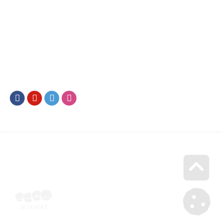
Facebook
Youtube
Twitter
Instagram
Go u
Doklad o úhradě (výpis z banky apod.) | Voucher Jeseníky