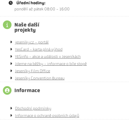
Úřední hodiny:
pondělí až pátek 08:00 - 16:00
Naše další
projekty
jeseniky.cz - portál
YesCard - karta plná výhod
YESinfo - akce a události v Jeseníkách
Jdeme na běžky - informace o bíle stopě
Jeseníky Film Office
Jeseníky Convention Bureau
Informace
Obchodní podmínky
Informace o ochraně osobních údajů