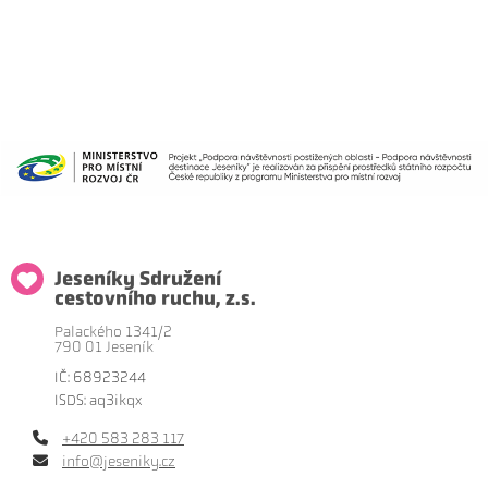
Jeseníky Sdružení
cestovního ruchu, z.s.
Palackého 1341/2
790 01 Jeseník
IČ: 68923244
ISDS: aq3ikqx
+420 583 283 117
info@jeseniky.cz