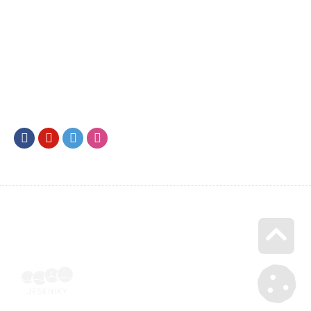
Facebook
Youtube
Twitter
Instagram
Go u
Doklad o úhradě (výpis z banky apod.) | Voucher Jeseníky