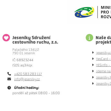
Jeseníky Sdružení
Naše da
cestovního ruchu, z.s.
projek
Palackého 1341/2
jeseniky.c
790 01 Jeseník
YesCard -
IČ: 68923244
YESinfo - 
ISDS: aq3ikqx
Jdeme na 
+420 583 283 117
Jeseníky 
info@jeseniky.cz
Jeseníky 
Úřední hodiny:
pondělí až pátek 08:00 - 16:00