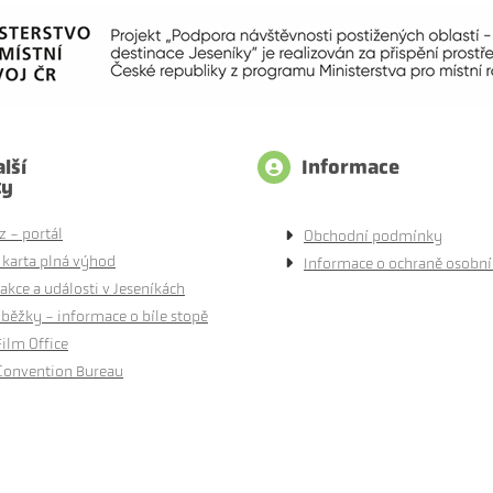
lší
Informace
ty
z - portál
Obchodní podmínky
 karta plná výhod
Informace o ochraně osobní
akce a události v Jeseníkách
běžky - informace o bíle stopě
Film Office
Convention Bureau