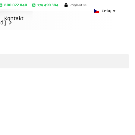
800 022 840
774 499 384
Přihlásit se
Česky
Kontakt
d.)