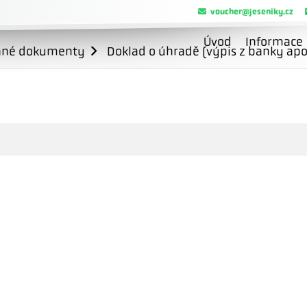
voucher@jeseniky.cz
Úvod
Informace
ané dokumenty
Doklad o úhradě (výpis z banky apo