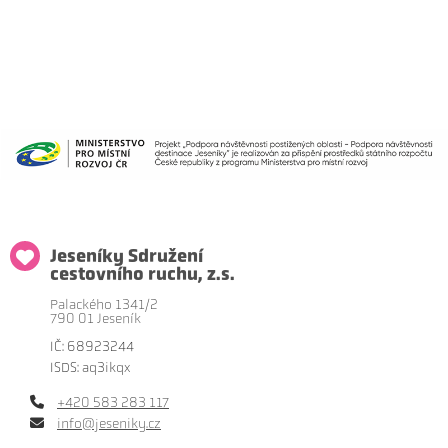
Jeseníky Sdružení
cestovního ruchu, z.s.
Palackého 1341/2
790 01 Jeseník
IČ: 68923244
ISDS: aq3ikqx
+420 583 283 117
info@jeseniky.cz