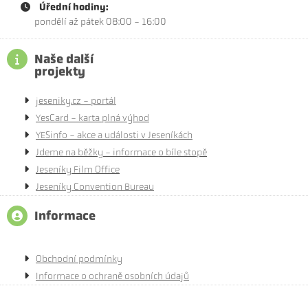
Úřední hodiny:
pondělí až pátek 08:00 - 16:00
Naše další
projekty
jeseniky.cz - portál
YesCard - karta plná výhod
YESinfo - akce a události v Jeseníkách
Jdeme na běžky - informace o bíle stopě
Jeseníky Film Office
Jeseníky Convention Bureau
Informace
Obchodní podmínky
Informace o ochraně osobních údajů