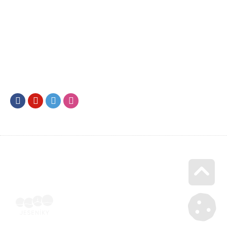
Facebook
Youtube
Twitter
Instagram
Go u
Doklad o úhradě (výpis z banky apod.) | Voucher Jeseníky