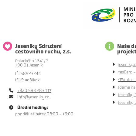
Jeseníky Sdružení
Naše da
cestovního ruchu, z.s.
projek
Palackého 1341/2
jeseniky.c
790 01 Jeseník
YesCard -
IČ: 68923244
YESinfo - 
ISDS: aq3ikqx
Jdeme na 
+420 583 283 117
Jeseníky 
info@jeseniky.cz
Jeseníky 
Úřední hodiny:
pondělí až pátek 08:00 - 16:00