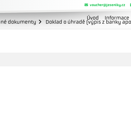
voucher@jeseniky.cz
Úvod
Informace
ané dokumenty
Doklad o úhradě (výpis z banky apo