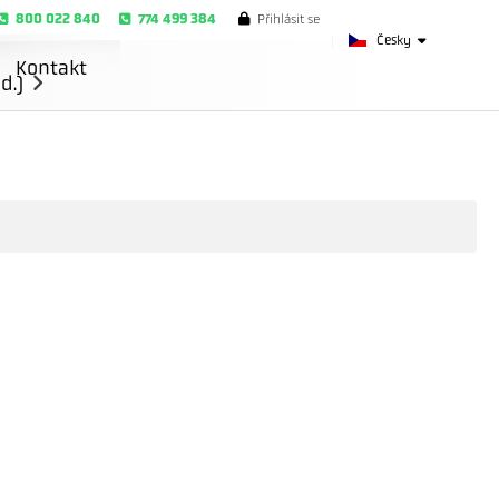
800 022 840
774 499 384
Přihlásit se
Česky
Kontakt
d.)