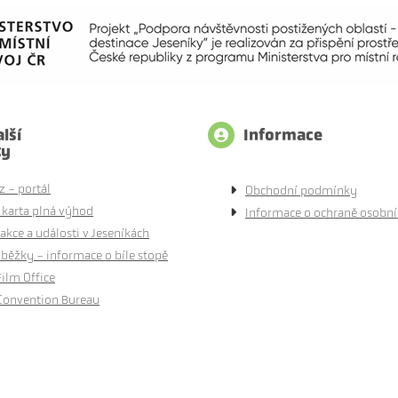
lší
Informace
ty
z - portál
Obchodní podmínky
 karta plná výhod
Informace o ochraně osobní
akce a události v Jeseníkách
běžky - informace o bíle stopě
Film Office
Convention Bureau