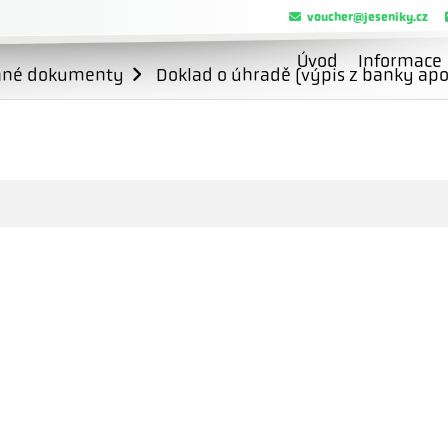
voucher@jeseniky.cz
Úvod
Informace
ané dokumenty
Doklad o úhradě (výpis z banky apo