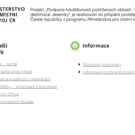
lší
Informace
ty
z - portál
Obchodní podmínky
 karta plná výhod
Informace o ochraně osobní
akce a události v Jeseníkách
běžky - informace o bíle stopě
Film Office
Convention Bureau