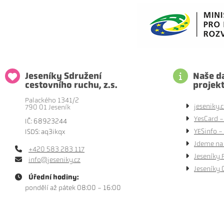
Jeseníky Sdružení
Naše da
cestovního ruchu, z.s.
projek
Palackého 1341/2
jeseniky.c
790 01 Jeseník
YesCard -
IČ: 68923244
YESinfo - 
ISDS: aq3ikqx
Jdeme na 
+420 583 283 117
Jeseníky 
info@jeseniky.cz
Jeseníky 
Úřední hodiny:
pondělí až pátek 08:00 - 16:00