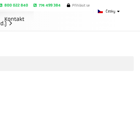
800 022 840
774 499 384
Přihlásit se
Česky
Kontakt
d.)