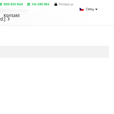
800 022 840
774 499 384
Přihlásit se
Česky
Kontakt
d.)