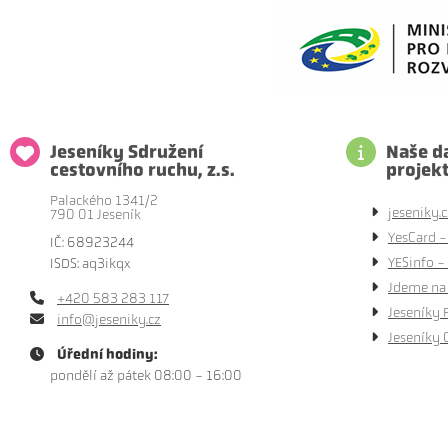
Jeseníky Sdružení
Naše da
cestovního ruchu, z.s.
projek
Palackého 1341/2
jeseniky.c
790 01 Jeseník
YesCard -
IČ: 68923244
YESinfo - 
ISDS: aq3ikqx
Jdeme na 
+420 583 283 117
Jeseníky 
info@jeseniky.cz
Jeseníky 
Úřední hodiny:
pondělí až pátek 08:00 - 16:00