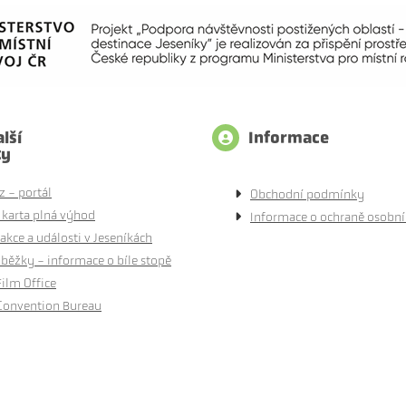
lší
Informace
ty
z - portál
Obchodní podmínky
 karta plná výhod
Informace o ochraně osobní
akce a události v Jeseníkách
běžky - informace o bíle stopě
Film Office
Convention Bureau