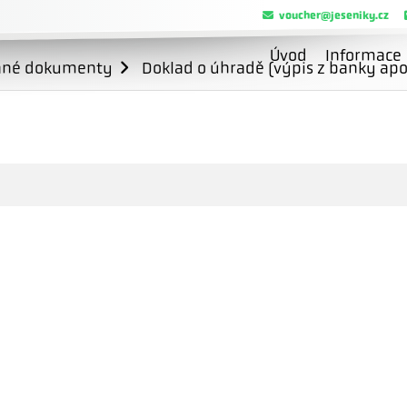
voucher@jeseniky.cz
Úvod
Informace
ané dokumenty
Doklad o úhradě (výpis z banky apo