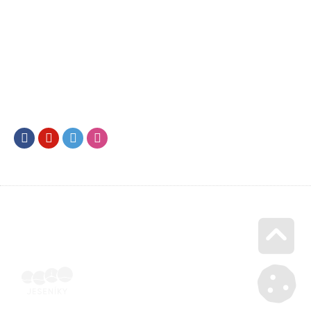
Facebook
Youtube
Twitter
Instagram
Go u
Doklad o úhradě (výpis z banky apod.) | Voucher Jeseníky