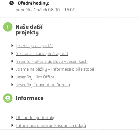
Úřední hodiny:
pondělí až pátek 08:00 - 16:00
Naše další
projekty
jeseniky.cz - portál
YesCard - karta plná výhod
YESinfo - akce a události v Jeseníkách
Jdeme na běžky - informace o bíle stopě
Jeseníky Film Office
Jeseníky Convention Bureau
Informace
Obchodní podmínky
Informace o ochraně osobních údajů