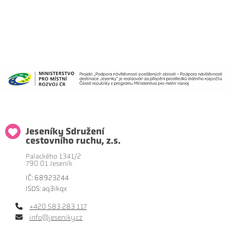
Jeseníky Sdružení
cestovního ruchu, z.s.
Palackého 1341/2
790 01 Jeseník
IČ: 68923244
ISDS: aq3ikqx
+420 583 283 117
info@jeseniky.cz