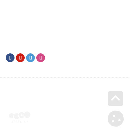
Facebook
Youtube
Twitter
Instagram
Go u
Doklad o úhradě (výpis z banky apod.) | Voucher Jeseníky