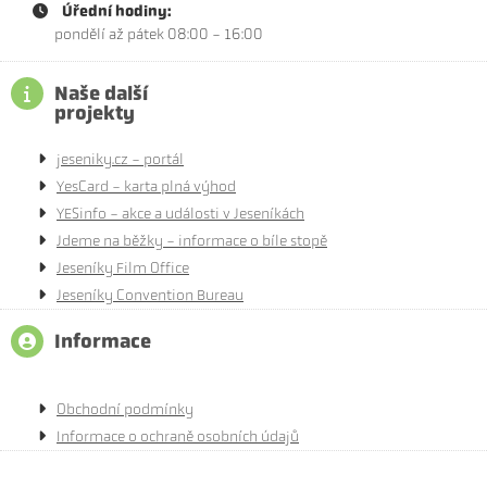
Úřední hodiny:
pondělí až pátek 08:00 - 16:00
Naše další
projekty
jeseniky.cz - portál
YesCard - karta plná výhod
YESinfo - akce a události v Jeseníkách
Jdeme na běžky - informace o bíle stopě
Jeseníky Film Office
Jeseníky Convention Bureau
Informace
Obchodní podmínky
Informace o ochraně osobních údajů