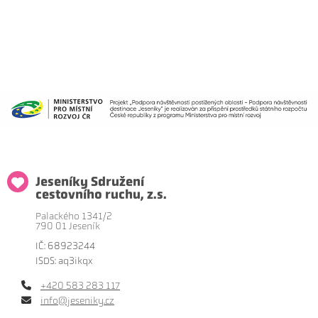
Jeseníky Sdružení
cestovního ruchu, z.s.
Palackého 1341/2
790 01 Jeseník
IČ: 68923244
ISDS: aq3ikqx
+420 583 283 117
info@jeseniky.cz