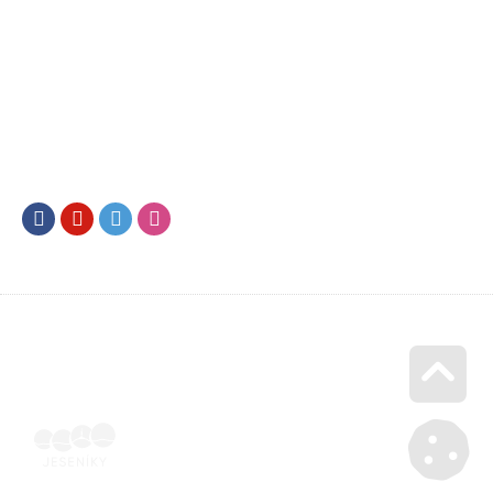
Facebook
Youtube
Twitter
Instagram
Go u
Doklad o úhradě (výpis z banky apod.) | Voucher Jeseníky