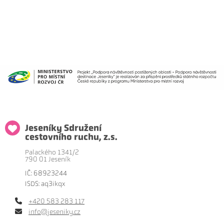
Jeseníky Sdružení
cestovního ruchu, z.s.
Palackého 1341/2
790 01 Jeseník
IČ: 68923244
ISDS: aq3ikqx
+420 583 283 117
info@jeseniky.cz