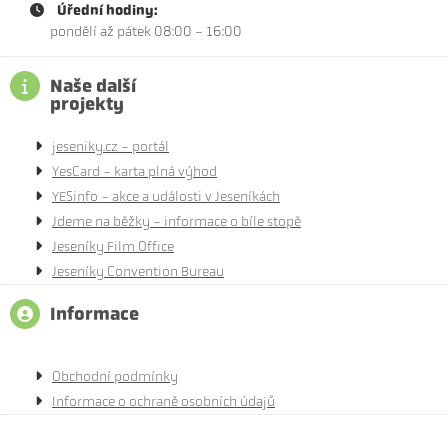
Úřední hodiny:
pondělí až pátek 08:00 - 16:00
Naše další
projekty
jeseniky.cz - portál
YesCard - karta plná výhod
YESinfo - akce a události v Jeseníkách
Jdeme na běžky - informace o bíle stopě
Jeseníky Film Office
Jeseníky Convention Bureau
Informace
Obchodní podmínky
Informace o ochraně osobních údajů