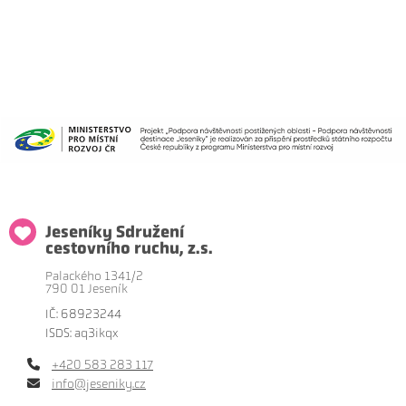
Jeseníky Sdružení
cestovního ruchu, z.s.
Palackého 1341/2
790 01 Jeseník
IČ: 68923244
ISDS: aq3ikqx
+420 583 283 117
info@jeseniky.cz