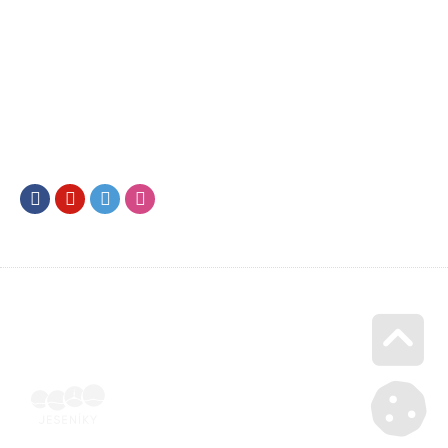
Facebook
Youtube
Twitter
Instagram
Go u
Doklad o úhradě (výpis z banky apod.) | Voucher Jeseníky