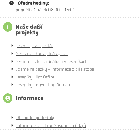
Úřední hodiny:
pondělí až pátek 08:00 - 16:00
Naše další
projekty
jeseniky.cz - portál
YesCard - karta plná výhod
YESinfo - akce a události v Jeseníkách
Jdeme na běžky - informace o bíle stopě
Jeseníky Film Office
Jeseníky Convention Bureau
Informace
Obchodní podmínky
Informace o ochraně osobních údajů