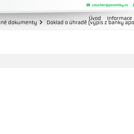
voucher@jeseniky.cz
Úvod
Informace
ané dokumenty
Doklad o úhradě (výpis z banky apo