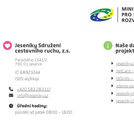
Jeseníky Sdružení
Naše da
cestovního ruchu, z.s.
projek
Palackého 1341/2
jeseniky.c
790 01 Jeseník
YesCard -
IČ: 68923244
YESinfo - 
ISDS: aq3ikqx
Jdeme na 
+420 583 283 117
Jeseníky 
info@jeseniky.cz
Jeseníky 
Úřední hodiny:
pondělí až pátek 08:00 - 16:00