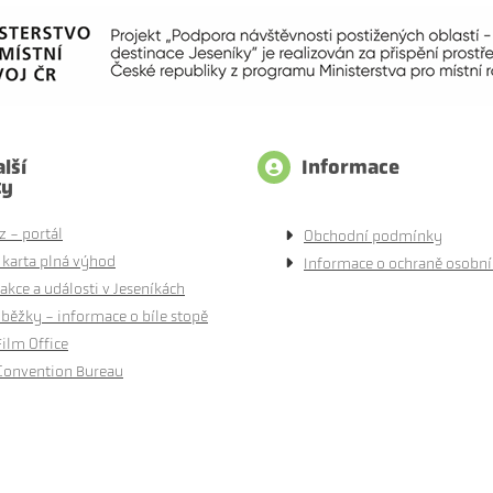
lší
Informace
ty
z - portál
Obchodní podmínky
 karta plná výhod
Informace o ochraně osobní
akce a události v Jeseníkách
běžky - informace o bíle stopě
Film Office
Convention Bureau