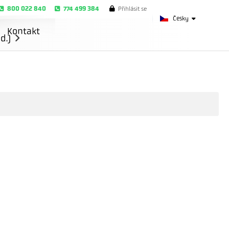
800 022 840
774 499 384
Přihlásit se
Česky
Kontakt
d.)