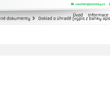
voucher@jeseniky.cz
Úvod
Informace
ané dokumenty
Doklad o úhradě (výpis z banky apo