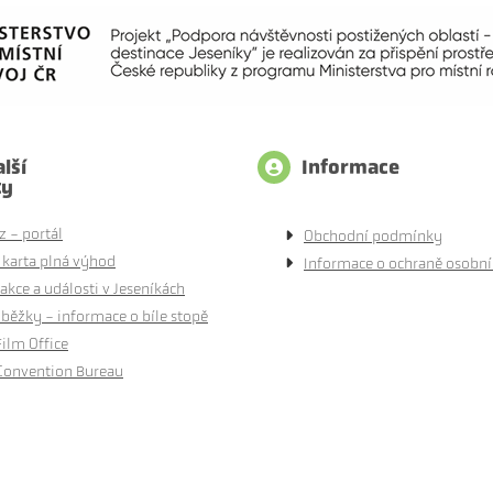
lší
Informace
ty
z - portál
Obchodní podmínky
 karta plná výhod
Informace o ochraně osobní
akce a události v Jeseníkách
běžky - informace o bíle stopě
Film Office
Convention Bureau