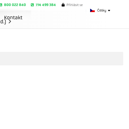
800 022 840
774 499 384
Přihlásit se
Česky
Kontakt
d.)