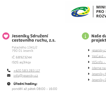
Jeseníky Sdružení
Naše da
cestovního ruchu, z.s.
projek
Palackého 1341/2
jeseniky.c
790 01 Jeseník
YesCard -
IČ: 68923244
YESinfo - 
ISDS: aq3ikqx
Jdeme na 
+420 583 283 117
Jeseníky 
info@jeseniky.cz
Jeseníky 
Úřední hodiny:
pondělí až pátek 08:00 - 16:00