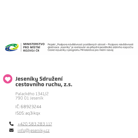
Jeseníky Sdružení
cestovního ruchu, z.s.
Palackého 1341/2
790 01 Jeseník
IČ: 68923244
ISDS: aq3ikqx
+420 583 283 117
info@jeseniky.cz