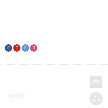
Facebook
Youtube
Twitter
Instagram
Go u
Doklad o úhradě (výpis z banky apod.) | Voucher Jeseníky