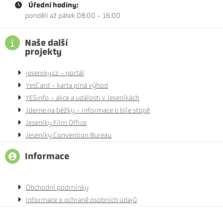
Úřední hodiny:
pondělí až pátek 08:00 - 16:00
Naše další
projekty
jeseniky.cz - portál
YesCard - karta plná výhod
YESinfo - akce a události v Jeseníkách
Jdeme na běžky - informace o bíle stopě
Jeseníky Film Office
Jeseníky Convention Bureau
Informace
Obchodní podmínky
Informace o ochraně osobních údajů