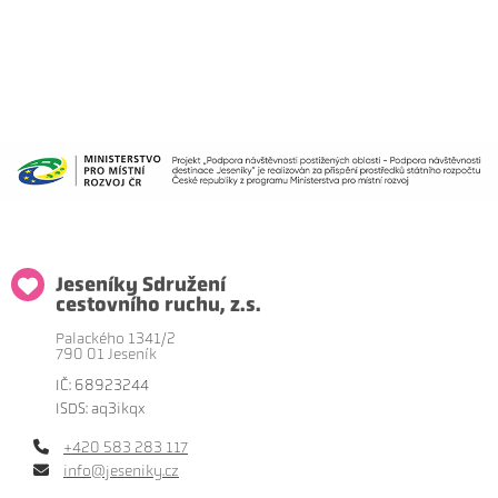
Jeseníky Sdružení
cestovního ruchu, z.s.
Palackého 1341/2
790 01 Jeseník
IČ: 68923244
ISDS: aq3ikqx
+420 583 283 117
info@jeseniky.cz