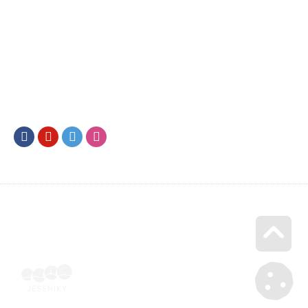
Facebook
Youtube
Twitter
Instagram
Go u
Doklad o úhradě (výpis z banky apod.) | Voucher Jeseníky