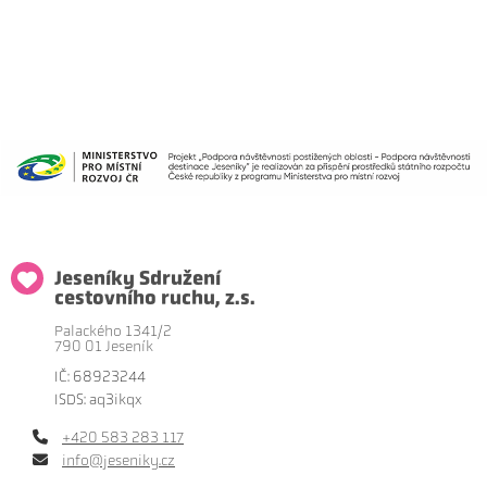
Jeseníky Sdružení
cestovního ruchu, z.s.
Palackého 1341/2
790 01 Jeseník
IČ: 68923244
ISDS: aq3ikqx
+420 583 283 117
info@jeseniky.cz