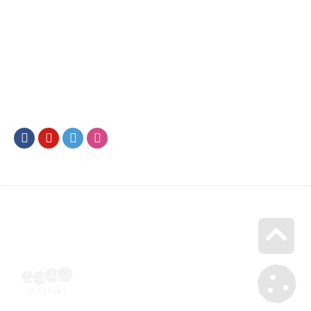
Facebook
Youtube
Twitter
Instagram
Go u
Doklad o úhradě (výpis z banky apod.) | Voucher Jeseníky