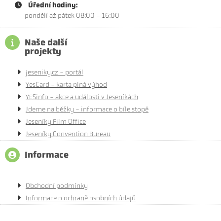
Úřední hodiny:
pondělí až pátek 08:00 - 16:00
Naše další
projekty
jeseniky.cz - portál
YesCard - karta plná výhod
YESinfo - akce a události v Jeseníkách
Jdeme na běžky - informace o bíle stopě
Jeseníky Film Office
Jeseníky Convention Bureau
Informace
Obchodní podmínky
Informace o ochraně osobních údajů