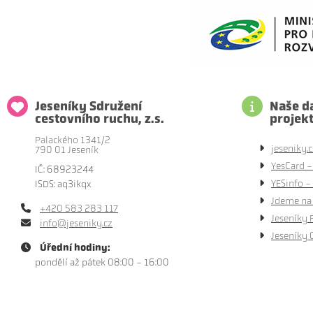
Jeseníky Sdružení
Naše da
cestovního ruchu, z.s.
projek
Palackého 1341/2
jeseniky.c
790 01 Jeseník
YesCard -
IČ: 68923244
YESinfo - 
ISDS: aq3ikqx
Jdeme na 
+420 583 283 117
Jeseníky 
info@jeseniky.cz
Jeseníky 
Úřední hodiny:
pondělí až pátek 08:00 - 16:00