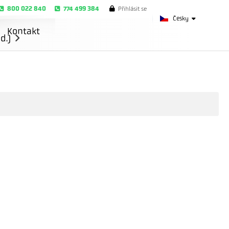
800 022 840
774 499 384
Přihlásit se
Česky
Kontakt
d.)