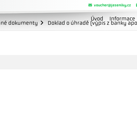
voucher@jeseniky.cz
Úvod
Informace
ané dokumenty
Doklad o úhradě (výpis z banky apo