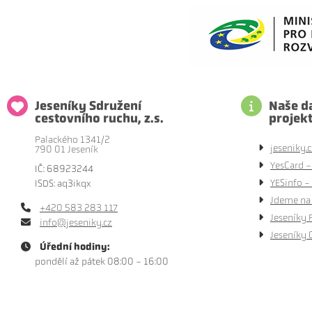
Jeseníky Sdružení
Naše da
cestovního ruchu, z.s.
projek
Palackého 1341/2
jeseniky.c
790 01 Jeseník
YesCard -
IČ: 68923244
YESinfo - 
ISDS: aq3ikqx
Jdeme na 
+420 583 283 117
Jeseníky 
info@jeseniky.cz
Jeseníky 
Úřední hodiny:
pondělí až pátek 08:00 - 16:00