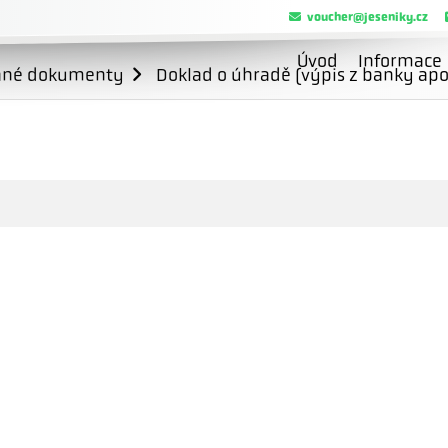
voucher@jeseniky.cz
Úvod
Informace
ané dokumenty
Doklad o úhradě (výpis z banky apo