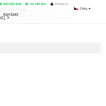
800 022 840
774 499 384
Přihlásit se
Česky
Kontakt
d.)