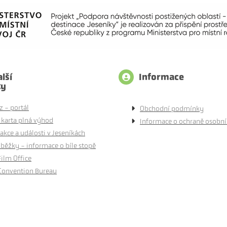
lší
Informace
ty
z - portál
Obchodní podmínky
 karta plná výhod
Informace o ochraně osobní
akce a události v Jeseníkách
běžky - informace o bíle stopě
Film Office
Convention Bureau