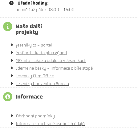
Úřední hodiny:
pondělí až pátek 08:00 - 16:00
Naše další
projekty
jeseniky.cz - portál
YesCard - karta plná výhod
YESinfo - akce a události v Jeseníkách
Jdeme na běžky - informace o bíle stopě
Jeseníky Film Office
Jeseníky Convention Bureau
Informace
Obchodní podmínky
Informace o ochraně osobních údajů