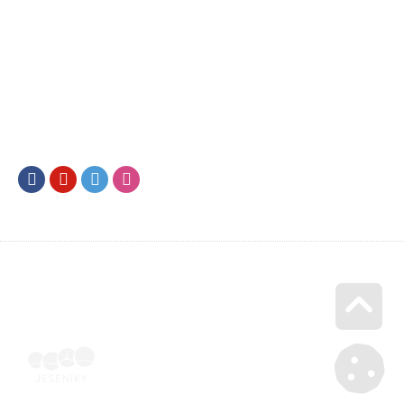
Facebook
Youtube
Twitter
Instagram
Go u
Doklad o úhradě (výpis z banky apod.) | Voucher Jeseníky