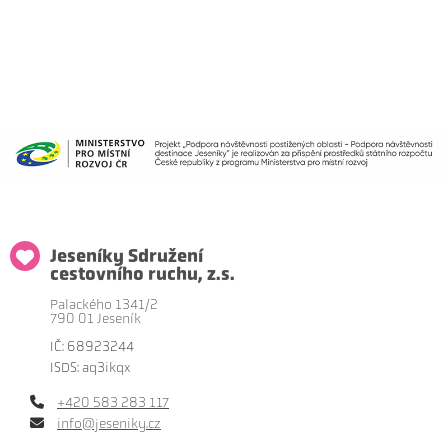
Jeseníky Sdružení
cestovního ruchu, z.s.
Palackého 1341/2
790 01 Jeseník
IČ: 68923244
ISDS: aq3ikqx
+420 583 283 117
info@jeseniky.cz