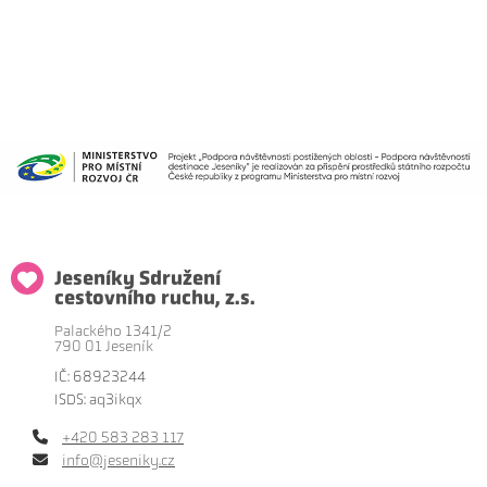
Jeseníky Sdružení
cestovního ruchu, z.s.
Palackého 1341/2
790 01 Jeseník
IČ: 68923244
ISDS: aq3ikqx
+420 583 283 117
info@jeseniky.cz