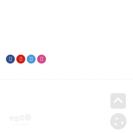
Facebook
Youtube
Twitter
Instagram
Go u
Doklad o úhradě (výpis z banky apod.) | Voucher Jeseníky