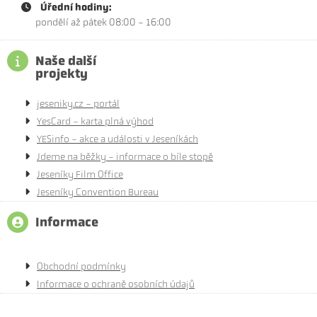
Úřední hodiny:
pondělí až pátek 08:00 - 16:00
Naše další
projekty
jeseniky.cz - portál
YesCard - karta plná výhod
YESinfo - akce a události v Jeseníkách
Jdeme na běžky - informace o bíle stopě
Jeseníky Film Office
Jeseníky Convention Bureau
Informace
Obchodní podmínky
Informace o ochraně osobních údajů