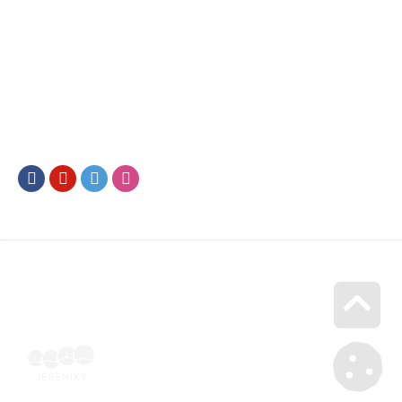
Facebook
Youtube
Twitter
Instagram
Go u
Doklad o úhradě (výpis z banky apod.) | Voucher Jeseníky