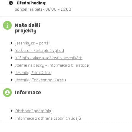
Úřední hodiny:
pondělí až pátek 08:00 - 16:00
Naše další
projekty
jeseniky.cz - portál
YesCard - karta plná výhod
YESinfo - akce a události v Jeseníkách
Jdeme na běžky - informace o bíle stopě
Jeseníky Film Office
Jeseníky Convention Bureau
Informace
Obchodní podmínky
Informace o ochraně osobních údajů