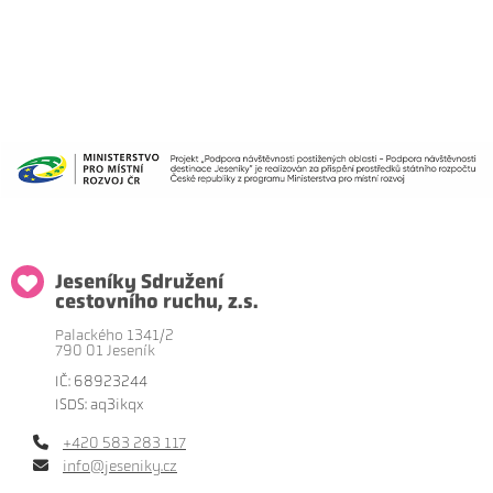
Jeseníky Sdružení
cestovního ruchu, z.s.
Palackého 1341/2
790 01 Jeseník
IČ: 68923244
ISDS: aq3ikqx
+420 583 283 117
info@jeseniky.cz