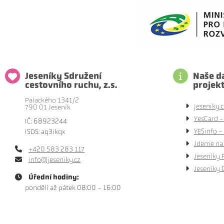
Jeseníky Sdružení
Naše da
cestovního ruchu, z.s.
projek
Palackého 1341/2
jeseniky.c
790 01 Jeseník
YesCard -
IČ: 68923244
YESinfo - 
ISDS: aq3ikqx
Jdeme na 
+420 583 283 117
Jeseníky 
info@jeseniky.cz
Jeseníky 
Úřední hodiny:
pondělí až pátek 08:00 - 16:00