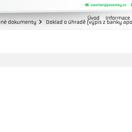
voucher@jeseniky.cz
Úvod
Informace
ané dokumenty
Doklad o úhradě (výpis z banky apo