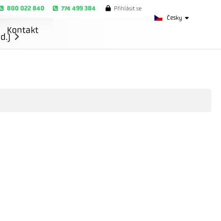
800 022 840
774 499 384
Přihlásit se
Česky
Kontakt
d.)