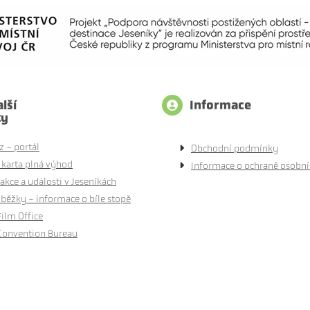
lší
Informace
ty
z - portál
Obchodní podmínky
 karta plná výhod
Informace o ochraně osobní
akce a události v Jeseníkách
běžky - informace o bíle stopě
Film Office
Convention Bureau