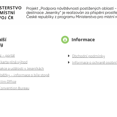
lší
Informace
ty
z - portál
Obchodní podmínky
 karta plná výhod
Informace o ochraně osobní
akce a události v Jeseníkách
běžky - informace o bíle stopě
Film Office
Convention Bureau