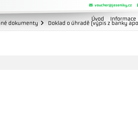
voucher@jeseniky.cz
Úvod
Informace
ané dokumenty
Doklad o úhradě (výpis z banky apo