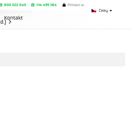
800 022 840
774 499 384
Přihlásit se
Česky
Kontakt
d.)