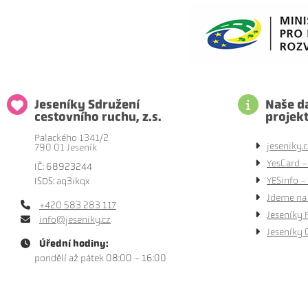
Jeseníky Sdružení
Naše da
cestovního ruchu, z.s.
projek
Palackého 1341/2
jeseniky.c
790 01 Jeseník
YesCard -
IČ: 68923244
YESinfo - 
ISDS: aq3ikqx
Jdeme na 
+420 583 283 117
Jeseníky 
info@jeseniky.cz
Jeseníky 
Úřední hodiny:
pondělí až pátek 08:00 - 16:00