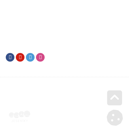
Facebook
Youtube
Twitter
Instagram
Go u
Doklad o úhradě (výpis z banky apod.) | Voucher Jeseníky