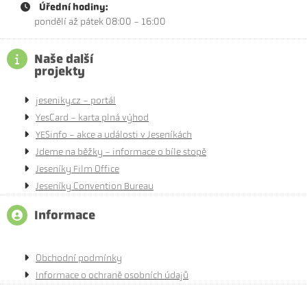
Úřední hodiny:
pondělí až pátek 08:00 - 16:00
Naše další
projekty
jeseniky.cz - portál
YesCard - karta plná výhod
YESinfo - akce a události v Jeseníkách
Jdeme na běžky - informace o bíle stopě
Jeseníky Film Office
Jeseníky Convention Bureau
Informace
Obchodní podmínky
Informace o ochraně osobních údajů