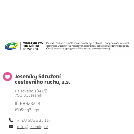
Jeseníky Sdružení
cestovního ruchu, z.s.
Palackého 1341/2
790 01 Jeseník
IČ: 68923244
ISDS: aq3ikqx
+420 583 283 117
info@jeseniky.cz