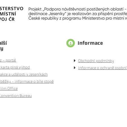
lší
Informace
ty
z - portál
Obchodní podmínky
 karta plná výhod
Informace o ochraně osobní
akce a události v Jeseníkách
běžky - informace o bíle stopě
Film Office
Convention Bureau