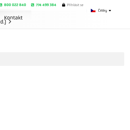
800 022 840
774 499 384
Přihlásit se
Česky
Kontakt
d.)