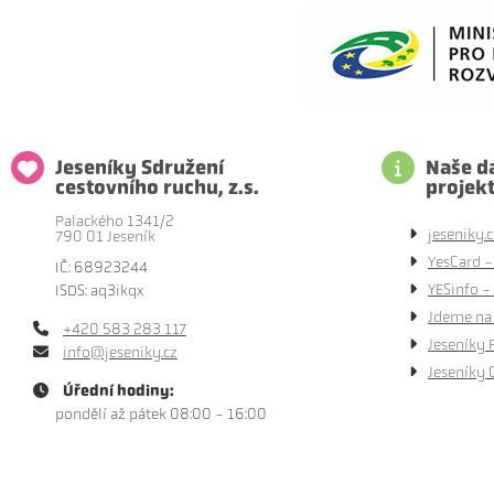
Jeseníky Sdružení
Naše da
cestovního ruchu, z.s.
projek
Palackého 1341/2
jeseniky.c
790 01 Jeseník
YesCard -
IČ: 68923244
YESinfo - 
ISDS: aq3ikqx
Jdeme na 
+420 583 283 117
Jeseníky 
info@jeseniky.cz
Jeseníky 
Úřední hodiny:
pondělí až pátek 08:00 - 16:00