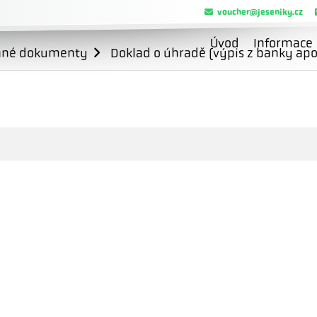
voucher@jeseniky.cz
Úvod
Informace
ané dokumenty
Doklad o úhradě (výpis z banky apo