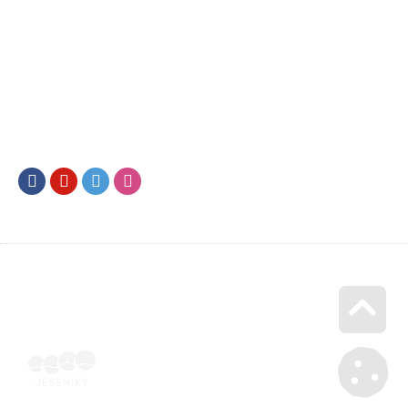
Facebook
Youtube
Twitter
Instagram
Go u
Doklad o úhradě (výpis z banky apod.) | Voucher Jeseníky