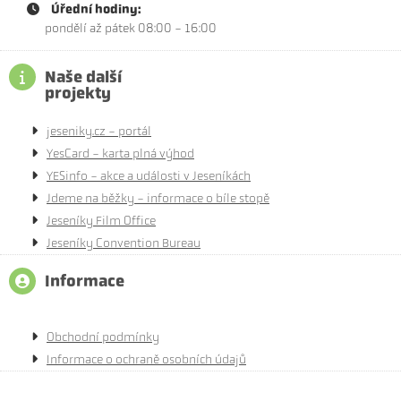
Úřední hodiny:
pondělí až pátek 08:00 - 16:00
Naše další
projekty
jeseniky.cz - portál
YesCard - karta plná výhod
YESinfo - akce a události v Jeseníkách
Jdeme na běžky - informace o bíle stopě
Jeseníky Film Office
Jeseníky Convention Bureau
Informace
Obchodní podmínky
Informace o ochraně osobních údajů