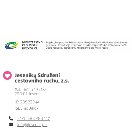
Jeseníky Sdružení
cestovního ruchu, z.s.
Palackého 1341/2
790 01 Jeseník
IČ: 68923244
ISDS: aq3ikqx
+420 583 283 117
info@jeseniky.cz