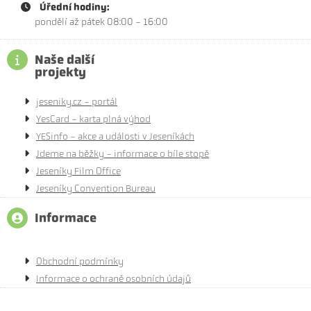
Úřední hodiny:
pondělí až pátek 08:00 - 16:00
Naše další
projekty
jeseniky.cz - portál
YesCard - karta plná výhod
YESinfo - akce a události v Jeseníkách
Jdeme na běžky - informace o bíle stopě
Jeseníky Film Office
Jeseníky Convention Bureau
Informace
Obchodní podmínky
Informace o ochraně osobních údajů