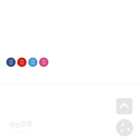
Facebook
Youtube
Twitter
Instagram
Go u
Doklad o úhradě (výpis z banky apod.) | Voucher Jeseníky