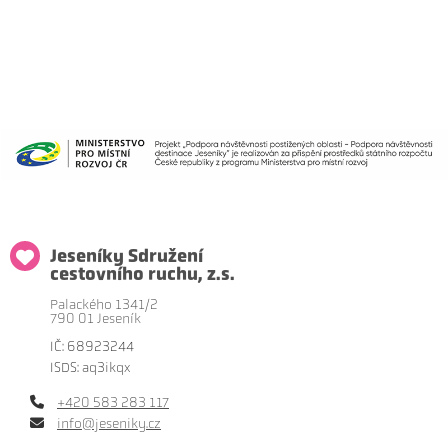
Jeseníky Sdružení
cestovního ruchu, z.s.
Palackého 1341/2
790 01 Jeseník
IČ: 68923244
ISDS: aq3ikqx
+420 583 283 117
info@jeseniky.cz