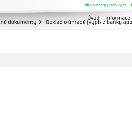
voucher@jeseniky.cz
Úvod
Informace
ané dokumenty
Doklad o úhradě (výpis z banky apo