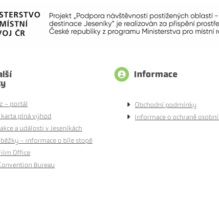
lší
Informace
ty
z - portál
Obchodní podmínky
 karta plná výhod
Informace o ochraně osobní
akce a události v Jeseníkách
běžky - informace o bíle stopě
Film Office
Convention Bureau