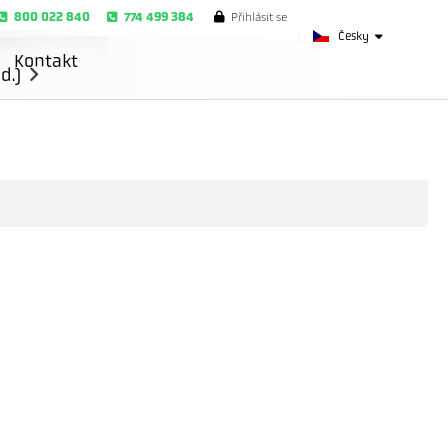
800 022 840
774 499 384
Přihlásit se
Česky
Kontakt
d.)