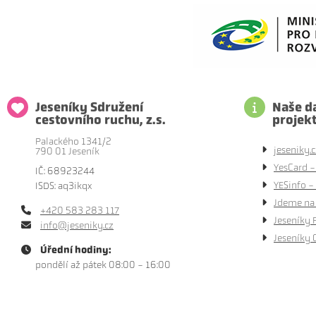
Jeseníky Sdružení
Naše da
cestovního ruchu, z.s.
projek
Palackého 1341/2
jeseniky.c
790 01 Jeseník
YesCard -
IČ: 68923244
YESinfo - 
ISDS: aq3ikqx
Jdeme na 
+420 583 283 117
Jeseníky 
info@jeseniky.cz
Jeseníky 
Úřední hodiny:
pondělí až pátek 08:00 - 16:00