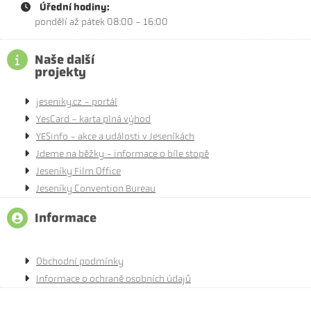
Úřední hodiny:
pondělí až pátek 08:00 - 16:00
Naše další
projekty
jeseniky.cz - portál
YesCard - karta plná výhod
YESinfo - akce a události v Jeseníkách
Jdeme na běžky - informace o bíle stopě
Jeseníky Film Office
Jeseníky Convention Bureau
Informace
Obchodní podmínky
Informace o ochraně osobních údajů