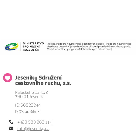
Jeseníky Sdružení
cestovního ruchu, z.s.
Palackého 1341/2
790 01 Jeseník
IČ: 68923244
ISDS: aq3ikqx
+420 583 283 117
info@jeseniky.cz