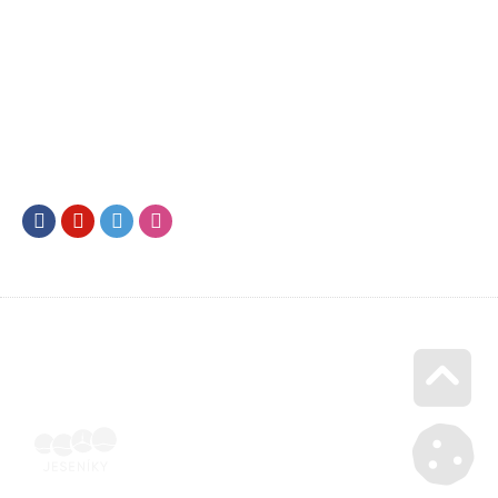
Facebook
Youtube
Twitter
Instagram
Go u
Doklad o úhradě (výpis z banky apod.) | Voucher Jeseníky