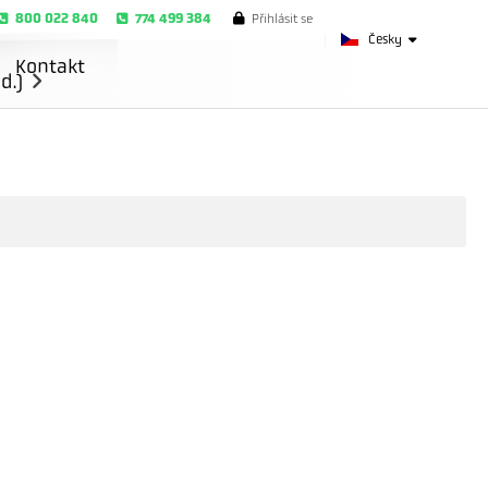
800 022 840
774 499 384
Přihlásit se
Česky
Kontakt
d.)