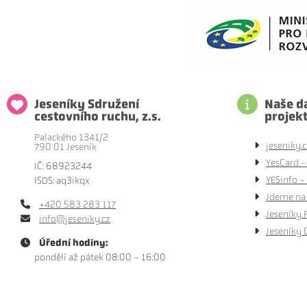
Jeseníky Sdružení
Naše da
cestovního ruchu, z.s.
projek
Palackého 1341/2
jeseniky.c
790 01 Jeseník
YesCard -
IČ: 68923244
YESinfo - 
ISDS: aq3ikqx
Jdeme na 
+420 583 283 117
Jeseníky 
info@jeseniky.cz
Jeseníky 
Úřední hodiny:
pondělí až pátek 08:00 - 16:00