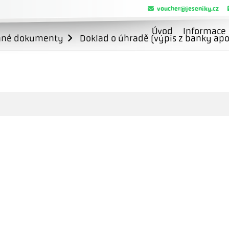
voucher@jeseniky.cz
Úvod
Informace
ané dokumenty
Doklad o úhradě (výpis z banky apo