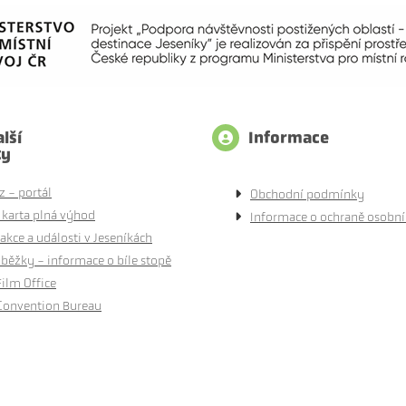
lší
Informace
ty
z - portál
Obchodní podmínky
 karta plná výhod
Informace o ochraně osobní
akce a události v Jeseníkách
běžky - informace o bíle stopě
Film Office
Convention Bureau