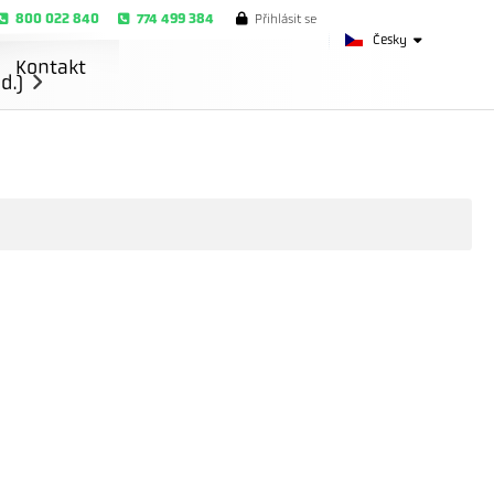
800 022 840
774 499 384
Přihlásit se
Česky
Kontakt
d.)