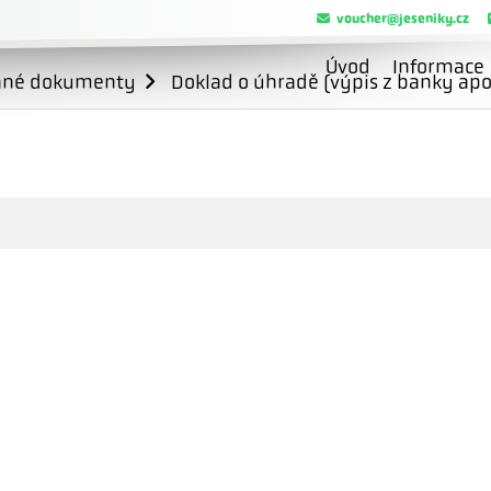
voucher@jeseniky.cz
Úvod
Informace
ané dokumenty
Doklad o úhradě (výpis z banky apo