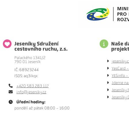
Jeseníky Sdružení
Naše da
cestovního ruchu, z.s.
projek
Palackého 1341/2
jeseniky.c
790 01 Jeseník
YesCard -
IČ: 68923244
YESinfo - 
ISDS: aq3ikqx
Jdeme na 
+420 583 283 117
Jeseníky 
info@jeseniky.cz
Jeseníky 
Úřední hodiny:
pondělí až pátek 08:00 - 16:00