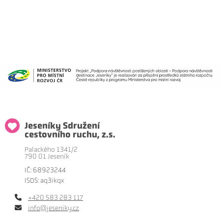
Jeseníky Sdružení
cestovního ruchu, z.s.
Palackého 1341/2
790 01 Jeseník
IČ: 68923244
ISDS: aq3ikqx
+420 583 283 117
info@jeseniky.cz