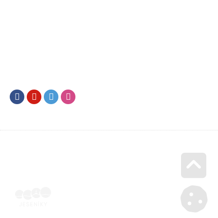
Facebook
Youtube
Twitter
Instagram
Go u
Doklad o úhradě (výpis z banky apod.) | Voucher Jeseníky