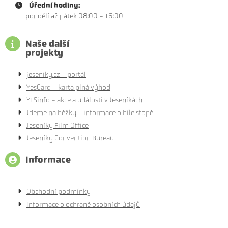
Úřední hodiny:
pondělí až pátek 08:00 - 16:00
Naše další
projekty
jeseniky.cz - portál
YesCard - karta plná výhod
YESinfo - akce a události v Jeseníkách
Jdeme na běžky - informace o bíle stopě
Jeseníky Film Office
Jeseníky Convention Bureau
Informace
Obchodní podmínky
Informace o ochraně osobních údajů