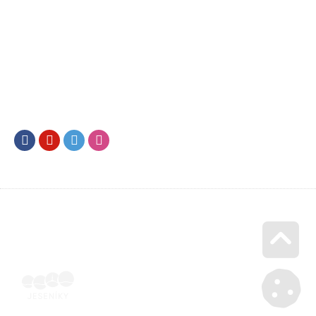
Facebook
Youtube
Twitter
Instagram
Go u
Doklad o úhradě (výpis z banky apod.) | Voucher Jeseníky