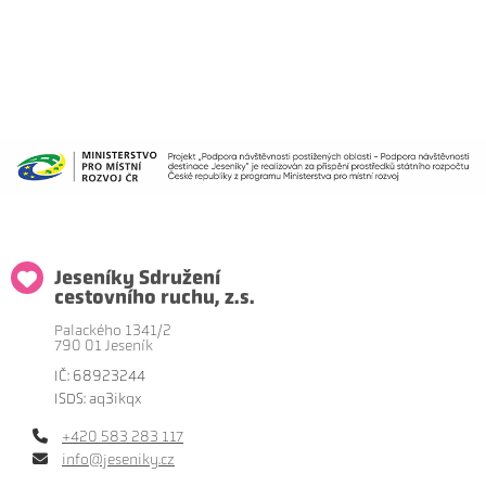
Jeseníky Sdružení
cestovního ruchu, z.s.
Palackého 1341/2
790 01 Jeseník
IČ: 68923244
ISDS: aq3ikqx
+420 583 283 117
info@jeseniky.cz