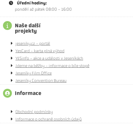
Úřední hodiny:
pondělí až pátek 08:00 - 16:00
Naše další
projekty
jeseniky.cz - portál
YesCard - karta plná výhod
YESinfo - akce a události v Jeseníkách
Jdeme na běžky - informace o bíle stopě
Jeseníky Film Office
Jeseníky Convention Bureau
Informace
Obchodní podmínky
Informace o ochraně osobních údajů