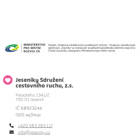
Jeseníky Sdružení
cestovního ruchu, z.s.
Palackého 1341/2
790 01 Jeseník
IČ: 68923244
ISDS: aq3ikqx
+420 583 283 117
info@jeseniky.cz