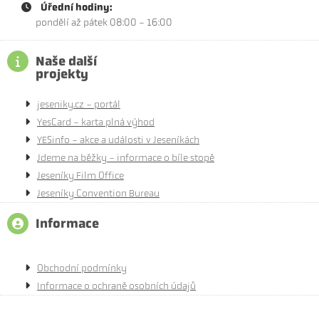
Úřední hodiny:
pondělí až pátek 08:00 - 16:00
Naše další
projekty
jeseniky.cz - portál
YesCard - karta plná výhod
YESinfo - akce a události v Jeseníkách
Jdeme na běžky - informace o bíle stopě
Jeseníky Film Office
Jeseníky Convention Bureau
Informace
Obchodní podmínky
Informace o ochraně osobních údajů