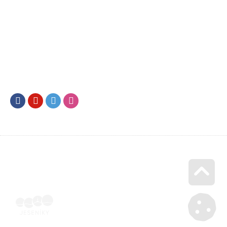
Facebook
Youtube
Twitter
Instagram
Go u
Doklad o úhradě (výpis z banky apod.) | Voucher Jeseníky