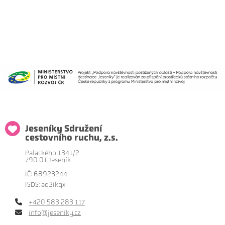
Jeseníky Sdružení
cestovního ruchu, z.s.
Palackého 1341/2
790 01 Jeseník
IČ: 68923244
ISDS: aq3ikqx
+420 583 283 117
info@jeseniky.cz