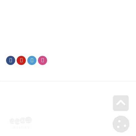
Facebook
Youtube
Twitter
Instagram
Go u
Doklad o úhradě (výpis z banky apod.) | Voucher Jeseníky