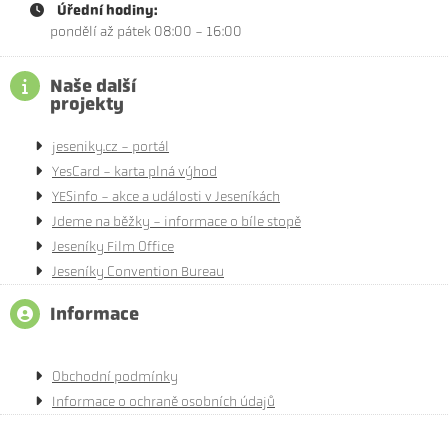
Úřední hodiny:
pondělí až pátek 08:00 - 16:00
Naše další
projekty
jeseniky.cz - portál
YesCard - karta plná výhod
YESinfo - akce a události v Jeseníkách
Jdeme na běžky - informace o bíle stopě
Jeseníky Film Office
Jeseníky Convention Bureau
Informace
Obchodní podmínky
Informace o ochraně osobních údajů