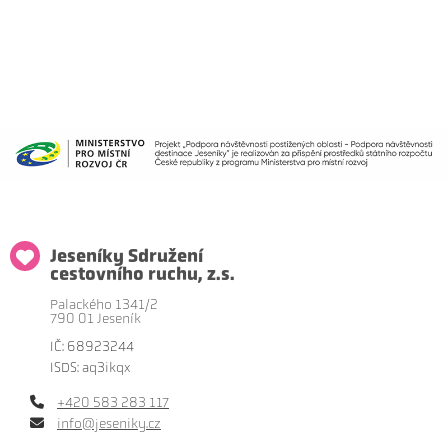
Jeseníky Sdružení
cestovního ruchu, z.s.
Palackého 1341/2
790 01 Jeseník
IČ: 68923244
ISDS: aq3ikqx
+420 583 283 117
info@jeseniky.cz