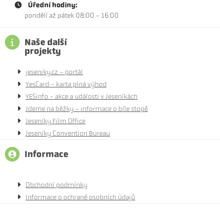
Úřední hodiny:
pondělí až pátek 08:00 - 16:00
Naše další
projekty
jeseniky.cz - portál
YesCard - karta plná výhod
YESinfo - akce a události v Jeseníkách
Jdeme na běžky - informace o bíle stopě
Jeseníky Film Office
Jeseníky Convention Bureau
Informace
Obchodní podmínky
Informace o ochraně osobních údajů