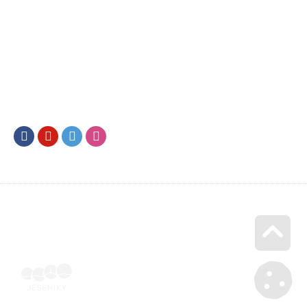
Facebook
Youtube
Twitter
Instagram
Go u
Doklad o úhradě (výpis z banky apod.) | Voucher Jeseníky