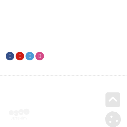
Facebook
Youtube
Twitter
Instagram
Go u
Vyúčtování podpory malého rozsahu - příloha č. 3 | Voucher