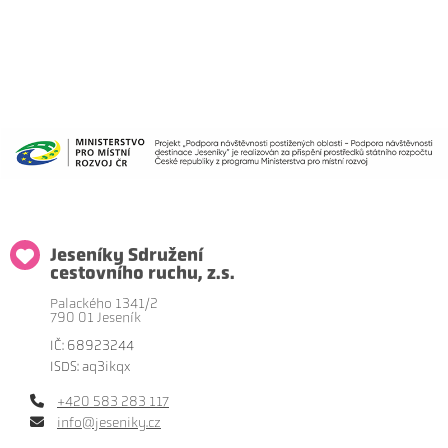
Jeseníky Sdružení
cestovního ruchu, z.s.
Palackého 1341/2
790 01 Jeseník
IČ: 68923244
ISDS: aq3ikqx
+420 583 283 117
info@jeseniky.cz