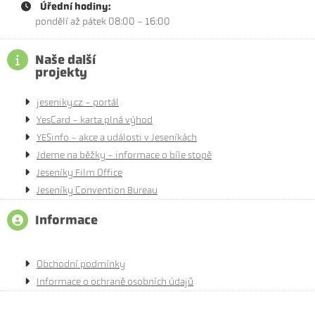
Úřední hodiny:
pondělí až pátek 08:00 - 16:00
Naše další
projekty
jeseniky.cz - portál
YesCard - karta plná výhod
YESinfo - akce a události v Jeseníkách
Jdeme na běžky - informace o bíle stopě
Jeseníky Film Office
Jeseníky Convention Bureau
Informace
Obchodní podmínky
Informace o ochraně osobních údajů