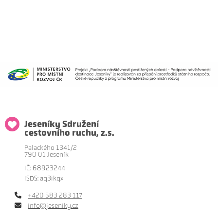
Jeseníky Sdružení
cestovního ruchu, z.s.
Palackého 1341/2
790 01 Jeseník
IČ: 68923244
ISDS: aq3ikqx
+420 583 283 117
info@jeseniky.cz