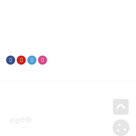
Facebook
Youtube
Twitter
Instagram
Go u
Vyúčtování podpory malého rozsahu - příloha č. 3 | Voucher