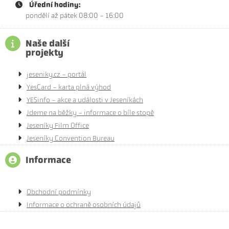
Úřední hodiny:
pondělí až pátek 08:00 - 16:00
Naše další
projekty
jeseniky.cz - portál
YesCard - karta plná výhod
YESinfo - akce a události v Jeseníkách
Jdeme na běžky - informace o bíle stopě
Jeseníky Film Office
Jeseníky Convention Bureau
Informace
Obchodní podmínky
Informace o ochraně osobních údajů