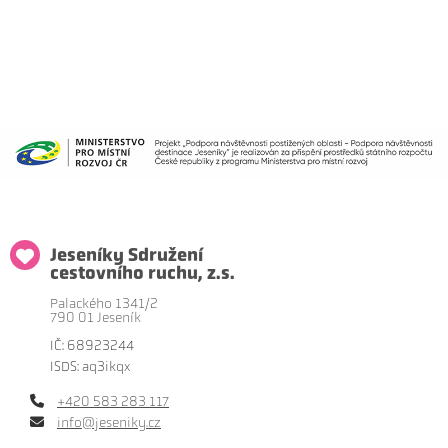
Jeseníky Sdružení
cestovního ruchu, z.s.
Palackého 1341/2
790 01 Jeseník
IČ: 68923244
ISDS: aq3ikqx
+420 583 283 117
info@jeseniky.cz