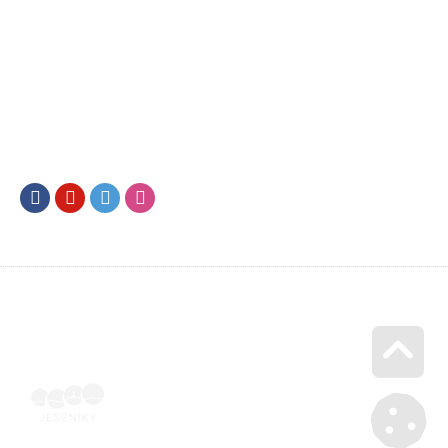
Facebook
Youtube
Twitter
Instagram
Go u
Vyúčtování podpory malého rozsahu - příloha č. 3 | Voucher