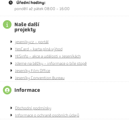
Úřední hodiny:
pondělí až pátek 08:00 - 16:00
Naše další
projekty
jeseniky.cz - portál
YesCard - karta plná výhod
YESinfo - akce a události v Jeseníkách
Jdeme na běžky - informace o bíle stopě
Jeseníky Film Office
Jeseníky Convention Bureau
Informace
Obchodní podmínky
Informace o ochraně osobních údajů